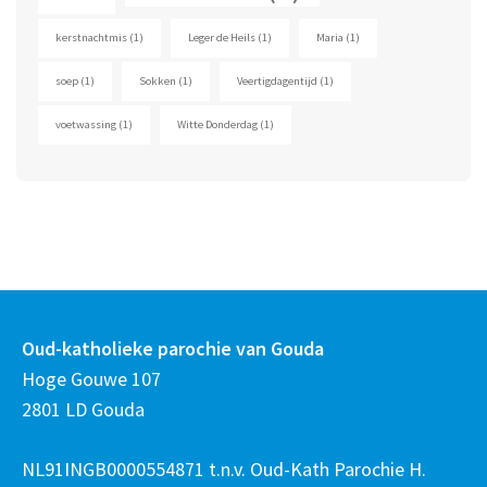
kerstnachtmis
(1)
Leger de Heils
(1)
Maria
(1)
soep
(1)
Sokken
(1)
Veertigdagentijd
(1)
voetwassing
(1)
Witte Donderdag
(1)
Oud-katholieke parochie van Gouda
Hoge Gouwe 107
2801 LD Gouda
NL91INGB0000554871 t.n.v. Oud-Kath Parochie H.