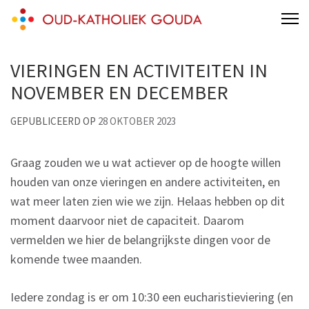
Skip
Oud-Katholieke Parochie Gouda
H.Johannes de Doper
to
content
VIERINGEN EN ACTIVITEITEN IN
(Press
Enter)
NOVEMBER EN DECEMBER
GEPUBLICEERD OP
28 OKTOBER 2023
Graag zouden we u wat actiever op de hoogte willen
houden van onze vieringen en andere activiteiten, en
wat meer laten zien wie we zijn. Helaas hebben op dit
moment daarvoor niet de capaciteit. Daarom
vermelden we hier de belangrijkste dingen voor de
komende twee maanden.
Iedere zondag is er om 10:30 een eucharistieviering (en